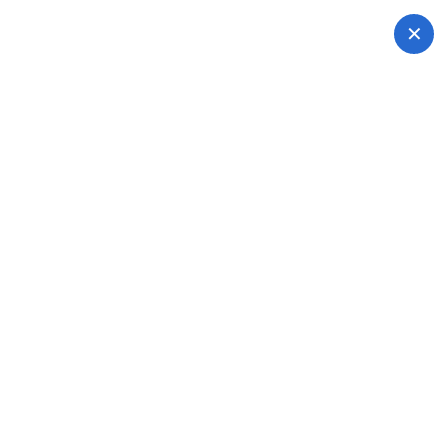
✕
乐
资讯中心
联系我们
登录平台
新记录揭秘
百家乐
专业 · 信赖 · 安全
立即注册