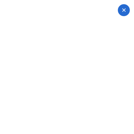
登录平台
✕
标签云列表
按标签聚合浏览相关文章
GPT新版本推出，多模态技术助力百家乐娱乐体验升级