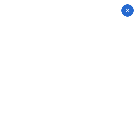
登录平台
✕
标签云列表
按标签聚合浏览相关文章
威尔·史密斯分居内幕曝光，揭示非传统婚姻新模式