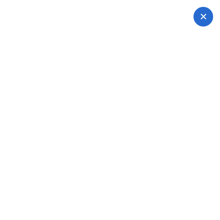
✕
乐
资讯中心
联系我们
登录平台