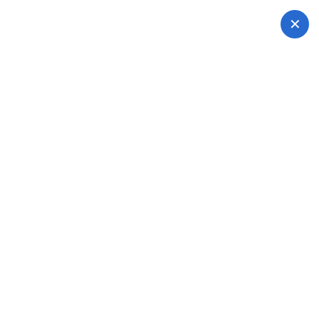
登录平台
✕
标签云列表
按标签聚合浏览相关文章
近期GPT-4 Turbo技术升级引发行业关注